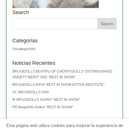
Search
Categorías
Uncategorized
Noticias Recientes
BRUGIDOLLS BEATRIU OF CHERRYDOLLS “DISTINGUISHED
VARIETY MERIT” AND “BEST IN SHOW”
BRUGIDOLLS ENYA “BEST IN SHOW KITTEN ABSOTUTE”
SC BRUGIDOLLS HAN
IP BRUGIDOLLS SUNNY “BEST IN SHOW”
PR Brugidolls Dalton “BEST IN SHOW”
Esta página web utiliza cookies para mejorar la experiencia de