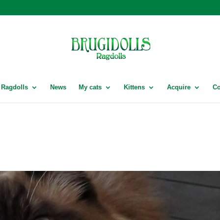
Ragdolls
News
My cats
Kittens
Acquire
Co