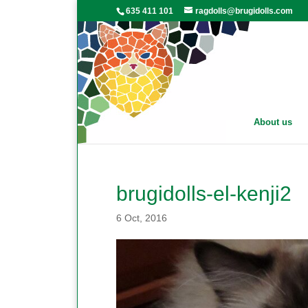
635 411 101
ragdolls@brugidolls.com
About us
brugidolls-el-kenji2
6 Oct, 2016