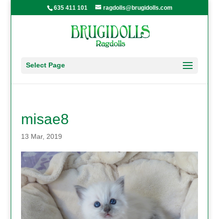
635 411 101
ragdolls@brugidolls.com
Select Page
misae8
13 Mar, 2019