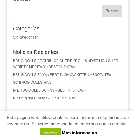
Categorías
Sin categorizar
Noticias Recientes
BRUGIDOLLS BEATRIU OF CHERRYDOLLS «DISTINGUISHED
VARIETY MERIT» Y «BEST IN SHOW»
BRUGIDOLLS ENYA «BEST IN SHOW KITTEN ABSOTUTE»
SC BRUGIDOLLS HAN
IP BRUGIDOLLS SUNNY «BEST IN SHOW»
PR Brugidolls Dalton «BEST IN SHOW»
Esta página web utiliza cookies para mejorar la experiencia de
navegación. Si sigues navegando entendemos que lo aceptas.
Montserrat Brugal - Terrassa (BARCELONA) - TEL: 635 411 101 -
Más información
Aceptar
ragdolls@brugidolls.com
-
Aviso legal
-
Política de privacidad