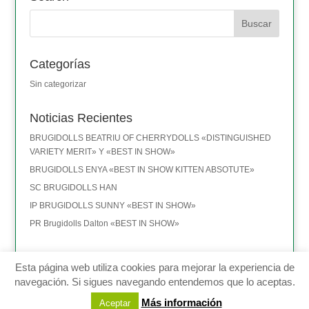
Categorías
Sin categorizar
Noticias Recientes
BRUGIDOLLS BEATRIU OF CHERRYDOLLS «DISTINGUISHED
VARIETY MERIT» Y «BEST IN SHOW»
BRUGIDOLLS ENYA «BEST IN SHOW KITTEN ABSOTUTE»
SC BRUGIDOLLS HAN
IP BRUGIDOLLS SUNNY «BEST IN SHOW»
PR Brugidolls Dalton «BEST IN SHOW»
Esta página web utiliza cookies para mejorar la experiencia de
navegación. Si sigues navegando entendemos que lo aceptas.
Montserrat Brugal - Terrassa (BARCELONA) - TEL: 635 411 101 -
Más información
Aceptar
ragdolls@brugidolls.com
-
Aviso legal
-
Política de privacidad