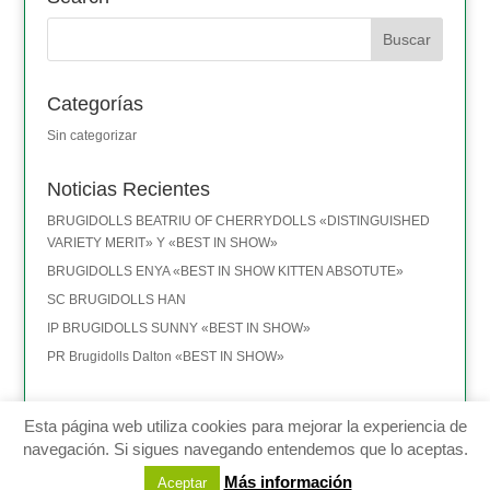
Categorías
Sin categorizar
Noticias Recientes
BRUGIDOLLS BEATRIU OF CHERRYDOLLS «DISTINGUISHED
VARIETY MERIT» Y «BEST IN SHOW»
BRUGIDOLLS ENYA «BEST IN SHOW KITTEN ABSOTUTE»
SC BRUGIDOLLS HAN
IP BRUGIDOLLS SUNNY «BEST IN SHOW»
PR Brugidolls Dalton «BEST IN SHOW»
Esta página web utiliza cookies para mejorar la experiencia de
navegación. Si sigues navegando entendemos que lo aceptas.
Montserrat Brugal - Terrassa (BARCELONA) - TEL: 635 411 101 -
Más información
Aceptar
ragdolls@brugidolls.com
-
Aviso legal
-
Política de privacidad