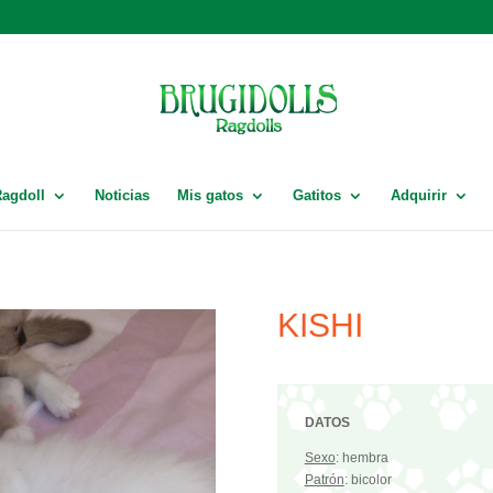
Ragdoll
Noticias
Mis gatos
Gatitos
Adquirir
KISHI
DATOS
Sexo
: hembra
Patrón
: bicolor