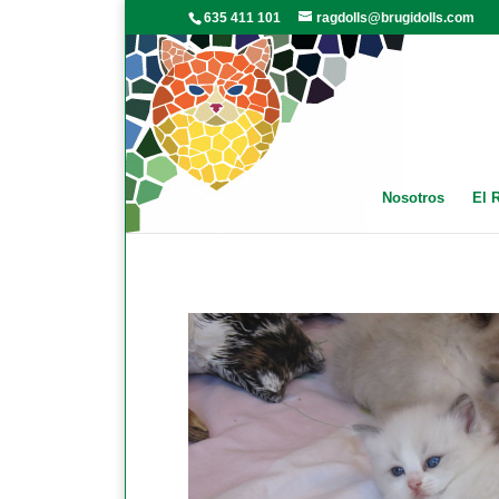
635 411 101
ragdolls@brugidolls.com
Nosotros
El 