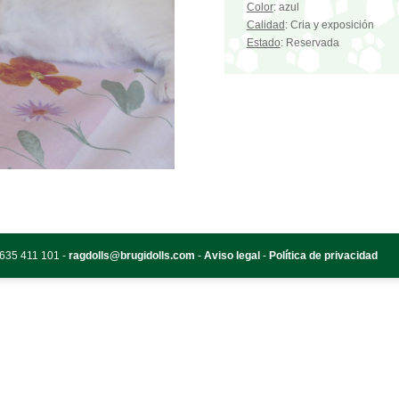
Color
: azul
Calidad
: Cria y exposición
Estado
: Reservada
 635 411 101 -
ragdolls@brugidolls.com
-
Aviso legal
-
Política de privacidad