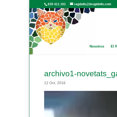
635 411 101
ragdolls@brugidolls.com
Nosotros
El 
archivo1-novetats_g
12 Oct, 2016