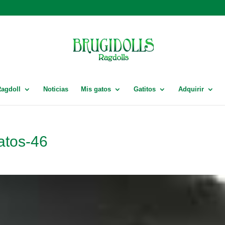
Ragdoll
Noticias
Mis gatos
Gatitos
Adquirir
atos-46