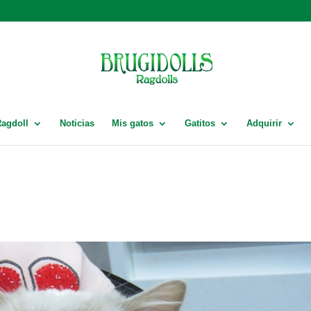
Ragdoll
Noticias
Mis gatos
Gatitos
Adquirir