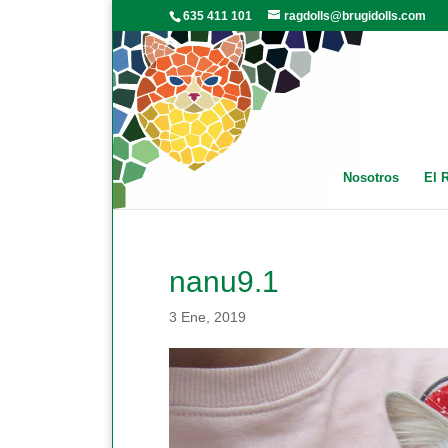
635 411 101
ragdolls@brugidolls.com
Nosotros
El 
nanu9.1
3 Ene, 2019