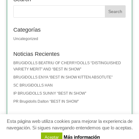
Categorías
Uncategorized
Noticias Recientes
BRUGIDOLLS BEATRIU OF CHERRYDOLLS “DISTINGUISHED
VARIETY MERIT” AND “BEST IN SHOW”
BRUGIDOLLS ENYA “BEST IN SHOW KITTEN ABSOTUTE”
SC BRUGIDOLLS HAN
IP BRUGIDOLLS SUNNY “BEST IN SHOW”
PR Brugidolls Dalton “BEST IN SHOW”
Esta página web utiliza cookies para mejorar la experiencia de
navegación. Si sigues navegando entendemos que lo aceptas.
Montserrat Brugal - Terrassa (BARCELONA) - TEL: 635 411 101 -
Más información
Aceptar
ragdolls@brugidolls.com
-
Aviso legal
-
Política de privacidad