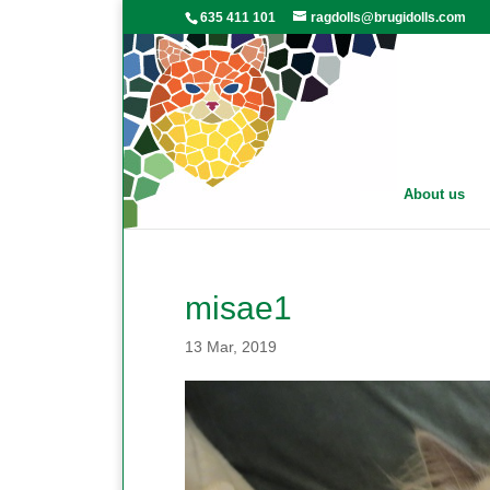
635 411 101
ragdolls@brugidolls.com
About us
misae1
13 Mar, 2019