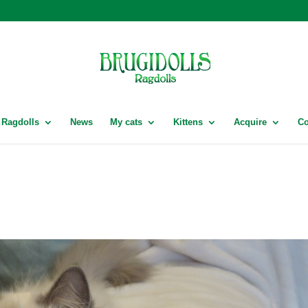
Ragdolls
News
My cats
Kittens
Acquire
Co